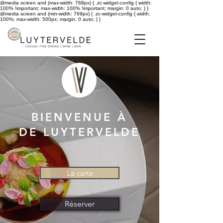
@media screen and (max-width: 768px) { .zc-widget-config { width:
100% !important; max-width: 100% !important; margin: 0 auto; } }
@media screen and (min-width: 769px) { .zc-widget-config { width:
100%; max-width: 500px; margin: 0 auto; } }
BIENVENUE À
DE LUYTERVELDE
La carte
Réserver