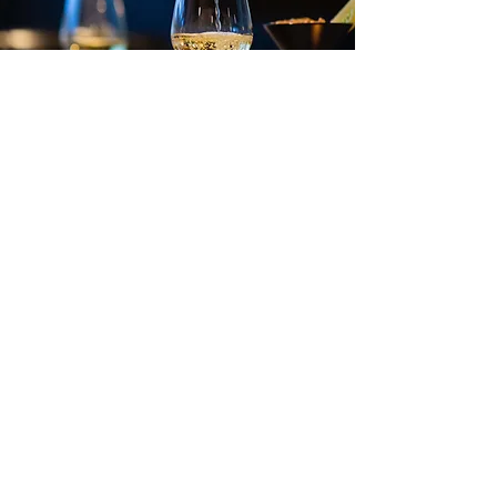
Contact
Jo Goudkuillaan 11
5626GC Eindhoven
Tél:
+31 (0) 40 - 262 3111
Courriel:
info@deluytervelde.nl
Reçu du dîner
Horaires d'ouvertures