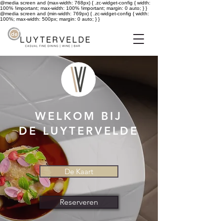
@media screen and (max-width: 768px) { .zc-widget-config { width:
100% !important; max-width: 100% !important; margin: 0 auto; } }
@media screen and (min-width: 769px) { .zc-widget-config { width:
100%; max-width: 500px; margin: 0 auto; } }
WELKOM BIJ
DE LUYTERVELDE
De Kaart
Reserveren