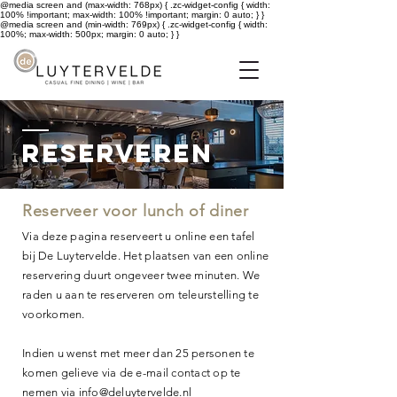
@media screen and (max-width: 768px) { .zc-widget-config { width:
100% !important; max-width: 100% !important; margin: 0 auto; } }
@media screen and (min-width: 769px) { .zc-widget-config { width:
100%; max-width: 500px; margin: 0 auto; } }
Reserveren
Reserveer voor lunch of diner
Via deze pagina reserveert u online een tafel
bij De Luytervelde. Het plaatsen van een online
reservering duurt ongeveer twee minuten. We
raden u aan te reserveren om teleurstelling te
voorkomen.
Indien u wenst met meer dan 25 personen te
komen gelieve via de e-mail contact op te
nemen via
info@deluytervelde.nl