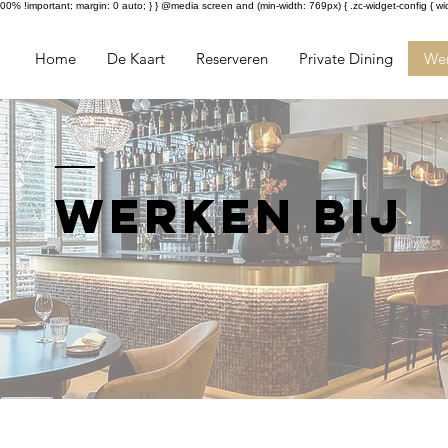
0% !important; margin: 0 auto; } } @media screen and (min-width: 769px) { .zc-widget-config { wi
Home
De Kaart
Reserveren
Private Dining
Wer
werken bij