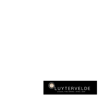
Jo Goudkuillaan 11
5626GC Eindhoven
Tel:
+31(0)40 - 262 3111
E-mail:
info@deluytervelde.nl​
Dinerbon