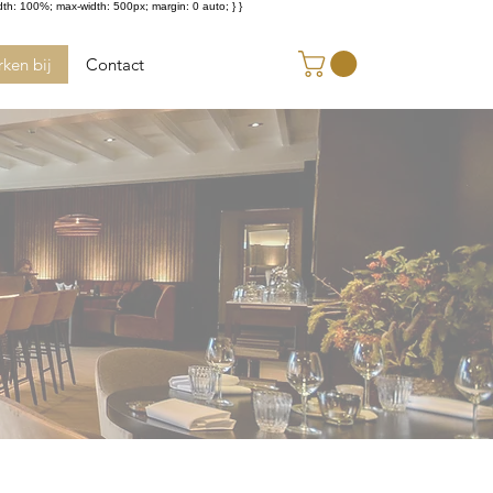
dth: 100%; max-width: 500px; margin: 0 auto; } }
ken bij
Contact