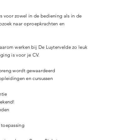
voor zowel in de bediening als in de
 opzoek naar oproepkrachten en
aarom werken bij De Luytervelde zo leuk
ging is voor je CV.
nbreng wordt gewaardeerd
 opleidingen en cursussen
ntie
weekend!
heden
n toepassing