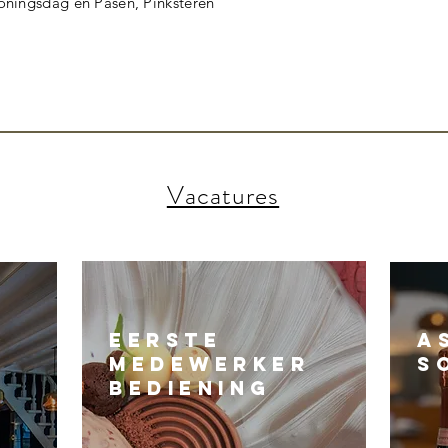
 Koningsdag en Pasen, Pinksteren
Vacatures
eerste
a
medewerker
s
bediening