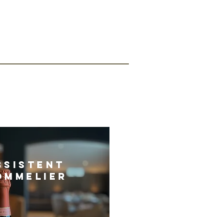
ssistent
ommelier