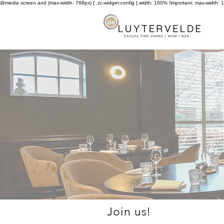
@media screen and (max-width: 768px) { .zc-widget-config { width: 100% !important; max-width: 10
Join us!