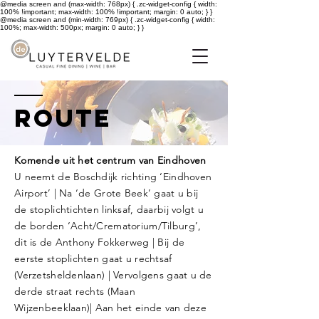
@media screen and (max-width: 768px) { .zc-widget-config { width:
100% !important; max-width: 100% !important; margin: 0 auto; } }
@media screen and (min-width: 769px) { .zc-widget-config { width:
100%; max-width: 500px; margin: 0 auto; } }
route
Komende uit het centrum van Eindhoven
U neemt de Boschdijk richting ‘Eindhoven
Airport’ | Na ‘de Grote Beek’ gaat u bij
de stoplichtichten linksaf, daarbij volgt u
de borden ‘Acht/Crematorium/Tilburg’,
dit is de Anthony Fokkerweg | Bij de
eerste stoplichten gaat u rechtsaf
(Verzetsheldenlaan) | Vervolgens gaat u de
derde straat rechts (Maan
Wijzenbeeklaan)| Aan het einde van deze