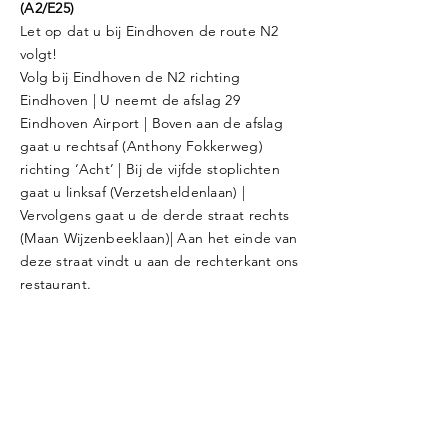
(A2/E25)
Let op dat u bij Eindhoven de route N2
volgt!
Volg bij Eindhoven de N2 richting
Eindhoven | U neemt de afslag 29
Eindhoven Airport | Boven aan de afslag
gaat u rechtsaf (Anthony Fokkerweg)
richting ‘Acht’ | Bij de vijfde stoplichten
gaat u linksaf (Verzetsheldenlaan) |
Vervolgens gaat u de derde straat rechts
(Maan Wijzenbeeklaan)| Aan het einde van
deze straat vindt u aan de rechterkant ons
restaurant.
Gebruikt u een navigatiesysteem? U kunt
het beste ‘Maan Wijzenbeeklaan’ als
bestemming invoeren.
Contact
Jo Goudkuillaan 11