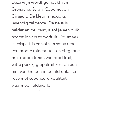
Deze wijn wordt gemaakt van
Grenache, Syrah, Cabernet en
Cinsault. De kleur is jeugdig,
levendig zalmroze. De neus is
helder en delicaat, alsof je een duik
neemt in vers zomerfruit. De smaak
is ‘crisp’, fris en vol van smaak met
een mooie mineraliteit en elegantie
met mooie tonen van rood fruit,
witte perzik, grapefruit zest en een
hint van kruiden in de afdronk. Een
rosé met superieure kwaliteit
waarmee liefdevolle
zomerherinneringen worden
versterkt.
Contact
Jo Goudkuillaan 11