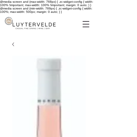
@media screen and (max-width: 768px) { .zc-widget-config { width:
100% !important; max-width: 100% !important; margin: 0 auto; } }
@media screen and (min-width: 769px) { .zc-widget-config { width:
100%; max-width: 500px; margin: 0 auto; } }