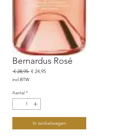
Bernardus Rosé
Normale
Verkoopprijs
 € 28,95 
€ 24,95
prijs
incl.BTW
Aantal
*
In winkelwagen