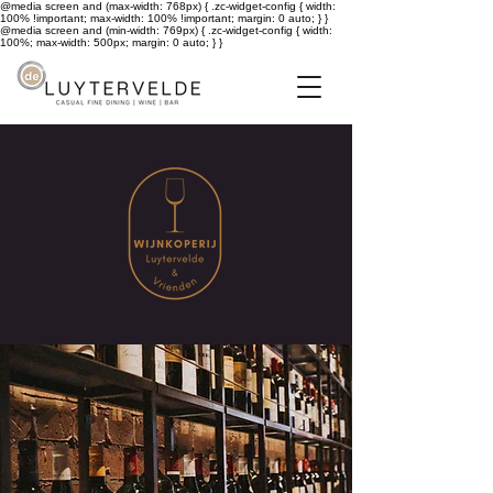
@media screen and (max-width: 768px) { .zc-widget-config { width:
100% !important; max-width: 100% !important; margin: 0 auto; } }
@media screen and (min-width: 769px) { .zc-widget-config { width:
100%; max-width: 500px; margin: 0 auto; } }