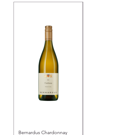
Bernardus Chardonnay
Bernardus Rosé